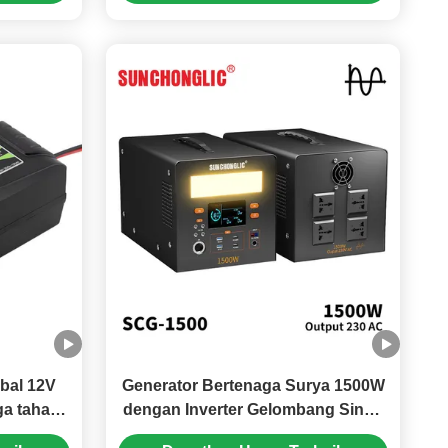
Rendah
mbal 12V
Generator Bertenaga Surya 1500W
ga tahap
dengan Inverter Gelombang Sinus
k baterai
Murni dan Baterai LiFePO4 22V