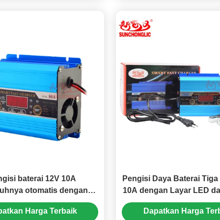
gisi baterai 12V 10A
Pengisi Daya Baterai Tiga
uhnya otomatis dengan
10A dengan Layar LED da
ian tiga tahap untuk AGM
Start Mesin untuk Batera
atkan Harga Terbaik
Dapatkan Harga Ter
baterai mobil asam timbal