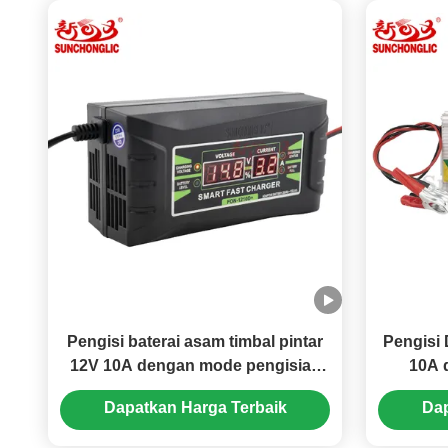
Pengisi baterai asam timbal pintar
Pengisi 
12V 10A dengan mode pengisian
10A 
PWM dan tegangan input 150V-
Langkah
Dapatkan Harga Terbaik
Dap
250V
untu