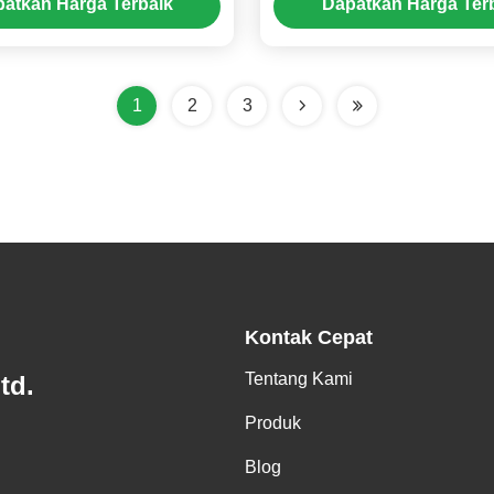
atkan Harga Terbaik
Dapatkan Harga Ter
AGM GEL
1
2
3
Kontak Cepat
Tentang Kami
td.
Produk
Blog