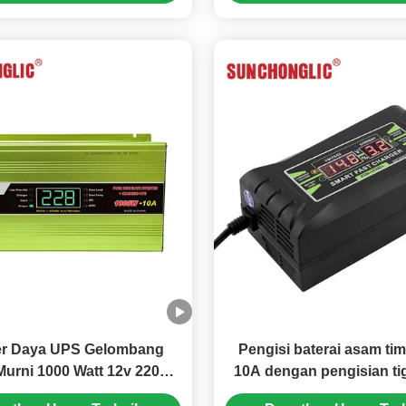
ter Daya UPS Gelombang
Pengisi baterai asam ti
Murni 1000 Watt 12v 220v
10A dengan pengisian ti
 Daya Inverter Daya Surya
dan input 150V-250V untu