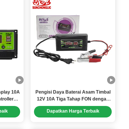
play 10A
Pengisi Daya Baterai Asam Timbal
roller
12V 10A Tiga Tahap FON dengan
dengan
Input AC 150-250V, Kompatibel
baik
Dapatkan Harga Terbaik
e
dengan Baterai AGM dan GEL