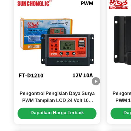
Pengontrol Pengisian Daya Surya
Pengont
PWM Tampilan LCD 24 Volt 10A
PWM 1
dengan Pengaturan Manual dan
LCD
Dapatkan Harga Terbaik
Dap
Output USB