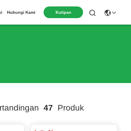
si
Hubungi Kami
Kutipan
tandingan
47
Produk