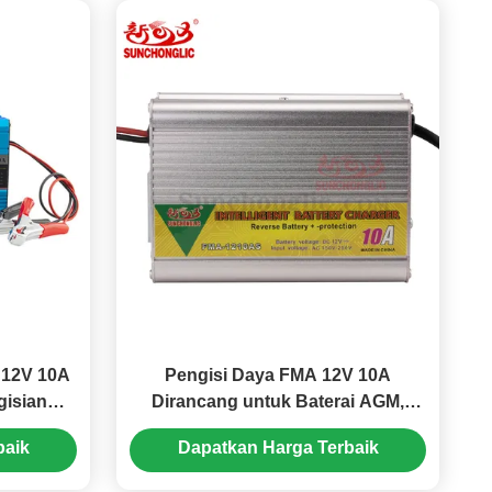
 12V 10A
Pengisi Daya FMA 12V 10A
gisian
Dirancang untuk Baterai AGM,
rt mesin
GEL, dan Asam Timbal,
baik
Dapatkan Harga Terbaik
Menampilkan Pengisian Tiga
Langkah dan Input AC150V–250V