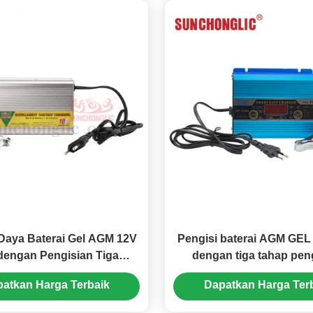
Daya Baterai Gel AGM 12V
Pengisi baterai AGM GEL
dengan Pengisian Tiga
dengan tiga tahap pen
 dan Input AC 150V–250V
otomatis dan fungsi sta
atkan Harga Terbaik
Dapatkan Harga Ter
k Baterai Asam Timbal
mobil