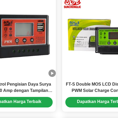
rol Pengisian Daya Surya
FT-S Double MOS LCD Dis
0 Amp dengan Tampilan
PWM Solar Charge Cont
 untuk Sistem 24 Volt
untuk sistem 12V 24V 
atkan Harga Terbaik
Dapatkan Harga Ter
pengisian tiga fas