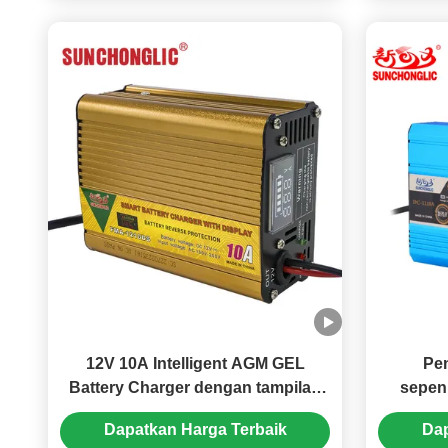
12V 10A Intelligent AGM GEL
Pen
Battery Charger dengan tampilan
sepen
LED dan pengisian tiga tahap
pengis
Dapatkan Harga Terbaik
Dap
GEL dan 