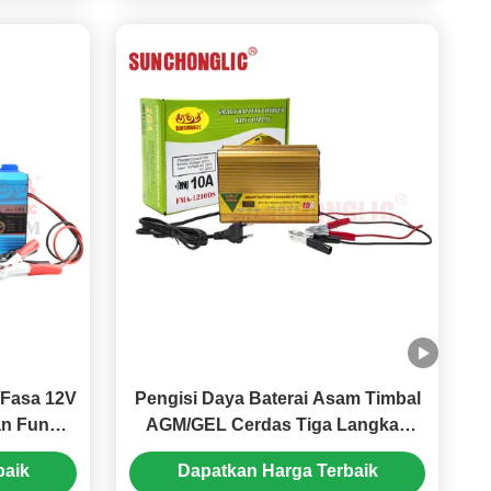
 Fasa 12V
Pengisi Daya Baterai Asam Timbal
n Fungsi
AGM/GEL Cerdas Tiga Langkah
i AGM/GEL
FMADS 12V 10A dengan Layar
baik
Dapatkan Harga Terbaik
LED dan Perlindungan Tegangan