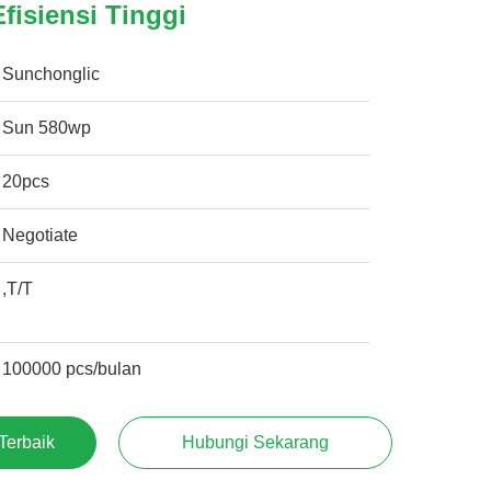
fisiensi Tinggi
Sunchonglic
Sun 580wp
20pcs
Negotiate
,T/T
100000 pcs/bulan
Terbaik
Hubungi Sekarang