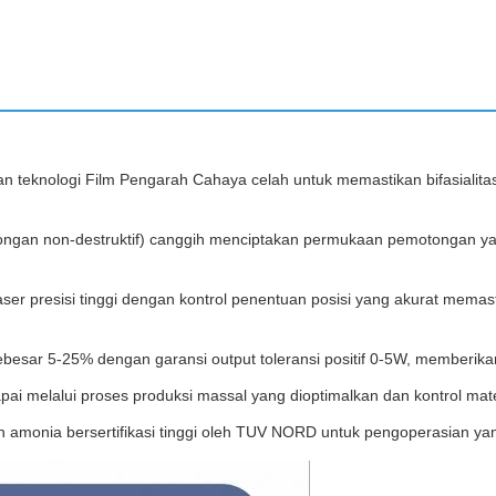
knologi Film Pengarah Cahaya celah untuk memastikan bifasialitas d
ngan non-destruktif) canggih menciptakan permukaan pemotongan yang
ser presisi tinggi dengan kontrol penentuan posisi yang akurat memas
esar 5-25% dengan garansi output toleransi positif 0-5W, memberikan
apai melalui proses produksi massal yang dioptimalkan dan kontrol mate
n amonia bersertifikasi tinggi oleh TUV NORD untuk pengoperasian ya