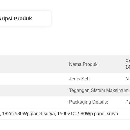
ripsi Produk
Pa
Nama Produk:
1
Jenis Sel:
N
Tegangan Sistem Maksimum:
Packaging Details:
P
, 
182m 580Wp panel surya
, 
1500v Dc 580Wp panel surya