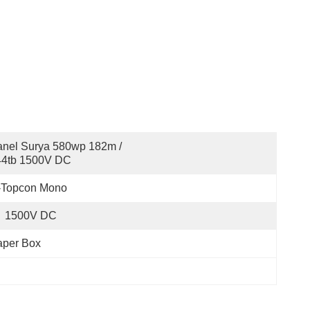
nel Surya 580wp 182m / 
44tb 1500V DC
-Topcon Mono
1500V DC
aper Box