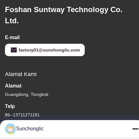
Foshan Suntway Technology Co.
Ltd.
E-mail
factory01@sunchonglic.com
Alamat Kami
Alamat
Guangdong, Tiongkok
Telp
86--13711271181
Sunchonglic