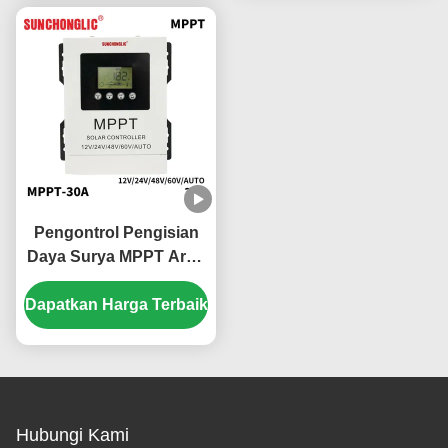
Panel Surya yang
Efisien
Pengontrol Pengisian
Daya Surya MPPT Arus
Pengisian 40A dengan
Dapatkan Harga Terbaik
Input PV 180V dan
Kompatibilitas Multi-
Baterai
Hubungi Kami