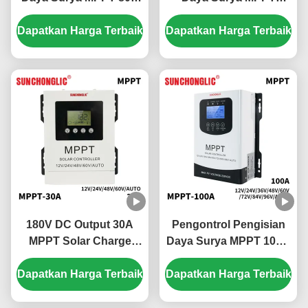
dengan Perlindungan
Hibrida 24V dengan
Dapatkan Harga Terbaik
Pengisian Berlebih dan
Dapatkan Harga Terbaik
Arus Pengisian 100A
Kompatibilitas Baterai
dan Fungsi UPS untuk
48V
Sistem Surya DC 150V
180V DC Output 30A
Pengontrol Pengisian
MPPT Solar Charge
Daya Surya MPPT 100A
Controller dengan
dengan Pelacakan
Dapatkan Harga Terbaik
Pelacakan Daya
Dapatkan Harga Terbaik
Otomatis dan
Maksimal Otomatis
Antarmuka Komunikasi
RS485 untuk Regulasi