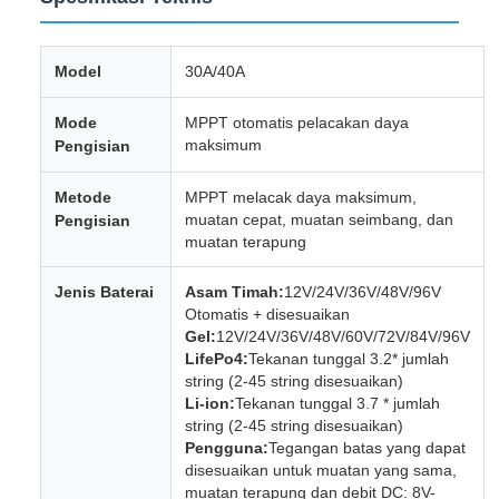
Model
30A/40A
Mode
MPPT otomatis pelacakan daya
maksimum
Pengisian
Metode
MPPT melacak daya maksimum,
muatan cepat, muatan seimbang, dan
Pengisian
muatan terapung
Jenis Baterai
Asam Timah:
12V/24V/36V/48V/96V
Otomatis + disesuaikan
Gel:
12V/24V/36V/48V/60V/72V/84V/96V
LifePo4:
Tekanan tunggal 3.2* jumlah
string (2-45 string disesuaikan)
Li-ion:
Tekanan tunggal 3.7 * jumlah
string (2-45 string disesuaikan)
Pengguna:
Tegangan batas yang dapat
disesuaikan untuk muatan yang sama,
muatan terapung dan debit DC: 8V-