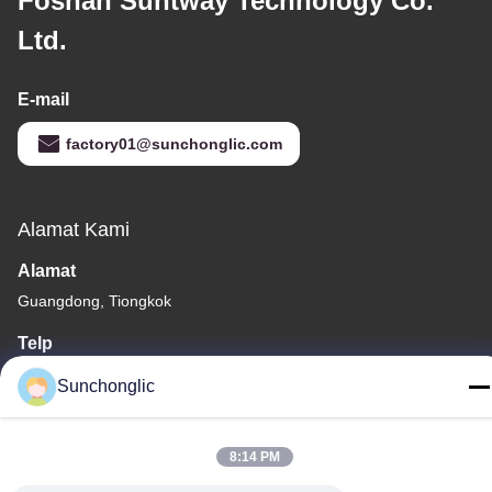
Foshan Suntway Technology Co.
Ltd.
E-mail
factory01@sunchonglic.com
Alamat Kami
Alamat
Guangdong, Tiongkok
Telp
86--13711271181
Sunchonglic
8:14 PM