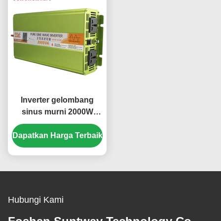
Inverter gelombang
sinus murni 2000W
dengan 5V 1000mA
Dapatkan Harga Terbaik
USB dan beberapa
perlindungan aman
untuk konversi daya DC
ke AC
Hubungi Kami