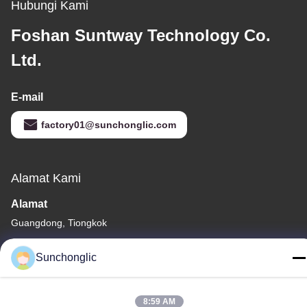
Hubungi Kami
Foshan Suntway Technology Co.
Ltd.
E-mail
factory01@sunchonglic.com
Alamat Kami
Alamat
Guangdong, Tiongkok
Telp
Sunchonglic
86--13711271181
8:59 AM