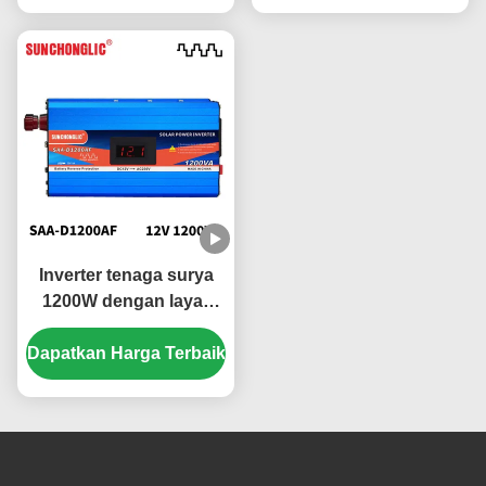
Surya Off Grid
220v
Inverter tenaga surya
1200W dengan layar
LCD dan operasi yang
Dapatkan Harga Terbaik
tenang untuk peralatan
rumah tangga