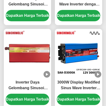
Gelombang Sinusoid
Wave Inverter dengan
Termodifikasi 2000W
USB 5V Output untuk
Dapatkan Harga Terbaik
dengan Tampilan LCD
Dapatkan Harga Terbaik
Konversi Daya DC ke
dan Output USB DC
AC
12V ke AC 220V
Inverter Daya
3000W Display Modified
Gelombang Sinusoid
Sinus Wave Inverter
Termodifikasi 2000VA
dengan sekring sirkuit
Dapatkan Harga Terbaik
Hemat Energi Ramah
Dapatkan Harga Terbaik
eksternal untuk
Lingkungan Inverter
konversi daya 12v ke