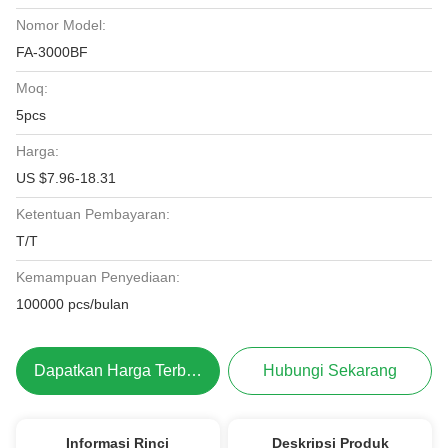
Nomor Model:
FA-3000BF
Moq:
5pcs
Harga:
US $7.96-18.31
Ketentuan Pembayaran:
T/T
Kemampuan Penyediaan:
100000 pcs/bulan
Dapatkan Harga Terbaik
Hubungi Sekarang
Informasi Rinci
Deskripsi Produk