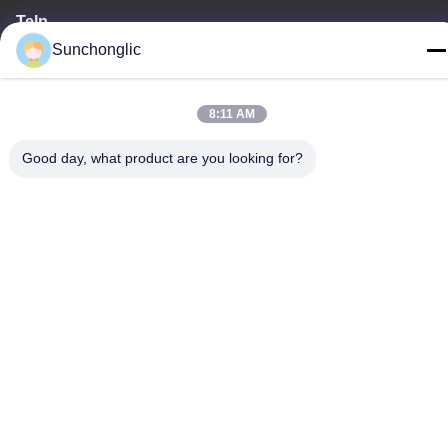
Telp
86--13711271181
Sunchonglic
8:11 AM
Good day, what product are you looking for?
Kebijakan Privasi
|
Sitemap
Cina Kualitas Baik inverter gelombang sinus yang dimodifikasi
Pemasok. Hak cipta © -2026 Foshan Suntway Technology Co.
Ltd. Semua hak dilindungi.