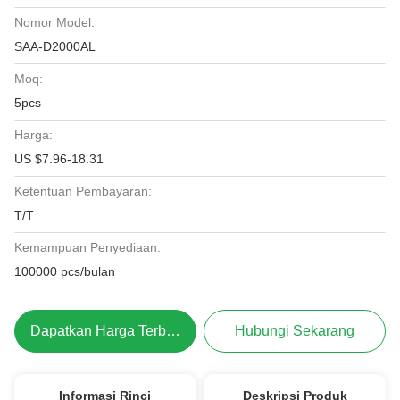
Nomor Model:
SAA-D2000AL
Moq:
5pcs
Harga:
US $7.96-18.31
Ketentuan Pembayaran:
T/T
Kemampuan Penyediaan:
100000 pcs/bulan
Dapatkan Harga Terbaik
Hubungi Sekarang
Informasi Rinci
Deskripsi Produk