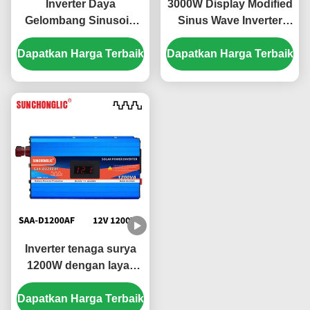
Inverter Daya
3000W Display Modified
Gelombang Sinusoid
Sinus Wave Inverter
Termodifikasi 2000VA
dengan sekring sirkuit
Dapatkan Harga Terbaik
Hemat Energi Ramah
Dapatkan Harga Terbaik
eksternal untuk
Lingkungan Inverter
konversi daya 12v ke
Surya Off Grid
220v
Inverter tenaga surya
1200W dengan layar
LCD dan operasi yang
Dapatkan Harga Terbaik
tenang untuk peralatan